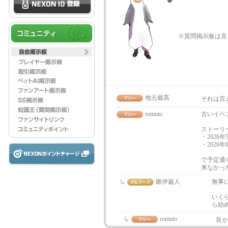
※質問掲示板は見
地元最高
それは言
romuto
古いイベ
ストーリ
・2026
・2026
で予定通
来なかっ
鍬伊巌人
無事に始
いく
ら始
romuto
良か