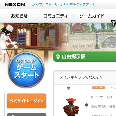
NEXON
【メイプルストーリー】CROWNアップデート
メインキャラってなんぞ？
バ
当アカウントは、
接続時間の一番長
ほかのミレシアン