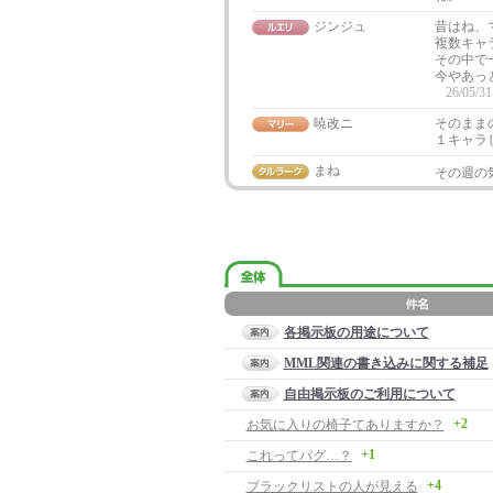
ジンジュ
昔はね、
複数キャ
その中で
今やあっ
26/05/31
暁改ニ
そのまま
１キャラ
まね
その週の
各掲示板の用途について
MML関連の書き込みに関する補足
自由掲示板のご利用について
+2
お気に入りの椅子てありますか？
+1
これってバグ…？
+4
ブラックリストの人が見える