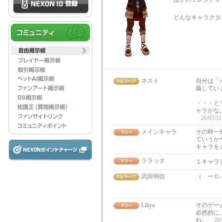
どんなキャラクタ
ネスト
自分は「
義してい
・・・と
ャラかな
26/05/31
メインキャラ
その時一
ていうか
キャラを
ララッタ
１キャラ
武田明信
（ ー０
すべて
ウチ
Liliya
そのゲー
必然的に
ね。
26/