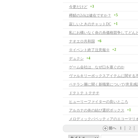
+3
今更だけど
+5
樽鯖の2chは健在ですか？
+1
寂しいときのチャットDC
+6
ナオエロ共和国
+2
※イベント終了注意報※
+4
デュクシ
ゲーム会社は、なぜ口を塞ぐのか
ヴァルキリーボックスアイテムに関する
ベテラン層に聞く新職業について(意見感謝
ドテトテ トテチチ
ヒューリーファイターの良いところ
+1
アルカナの炎の結び選択ボックス
前へ
1
2