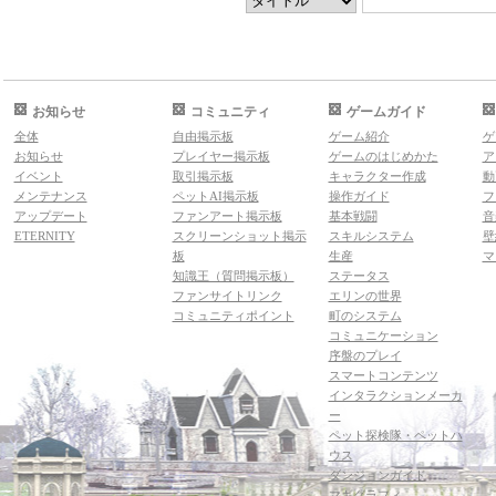
お知らせ
コミュニティ
ゲームガイド
全体
自由掲示板
ゲーム紹介
ゲ
お知らせ
プレイヤー掲示板
ゲームのはじめかた
ア
イベント
取引掲示板
キャラクター作成
動
メンテナンス
ペットAI掲示板
操作ガイド
フ
アップデート
ファンアート掲示板
基本戦闘
音
ETERNITY
スクリーンショット掲示
スキルシステム
壁
板
生産
マ
知識王（質問掲示板）
ステータス
ファンサイトリンク
エリンの世界
コミュニティポイント
町のシステム
コミュニケーション
序盤のプレイ
スマートコンテンツ
インタラクションメーカ
ー
ペット探検隊・ペットハ
ウス
ダンジョンガイド
マギグラフィ