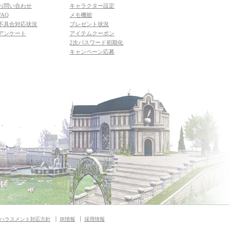
お問い合わせ
キャラクター設定
FAQ
メモ機能
不具合対応状況
プレゼント状況
アンケート
アイテムクーポン
2次パスワード初期化
キャンペーン応募
ハラスメント対応方針
IR情報
採用情報