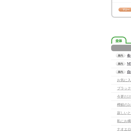
各
M
自
お気に入
ブラック
今更だけ
樽鯖の2
寂しいと
ナオエロ