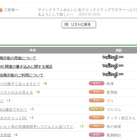
三枝春ー
マインクラフトみたいに右クリックドラッグでズラーっと1
るようにして欲しい～
26/05/30 18:02
掲示板の用途について
ML関連の書き込みに関する補足
由掲示板のご利用について
+6
りの椅子てありますか？
柊律
+8
リストの人が見える
黒雪姫
+3
ど
ゴリ
+5
chは健在ですか？
ゴルゴム
+1
きのチャットDC
ティティ叔父さん
+2
私にお構いなく炎の糸価格競争してどんどん並べてどうぞ。
米の俵屋
+6
共和国
夜鵜飼白