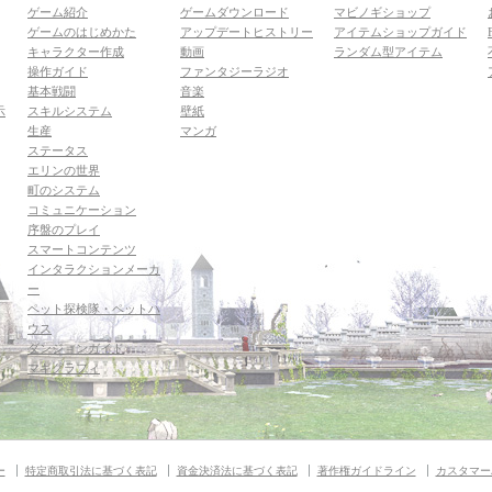
ゲーム紹介
ゲームダウンロード
マビノギショップ
ゲームのはじめかた
アップデートヒストリー
アイテムショップガイド
キャラクター作成
動画
ランダム型アイテム
操作ガイド
ファンタジーラジオ
基本戦闘
音楽
示
スキルシステム
壁紙
生産
マンガ
ステータス
エリンの世界
町のシステム
コミュニケーション
序盤のプレイ
スマートコンテンツ
インタラクションメーカ
ー
ペット探検隊・ペットハ
ウス
ダンジョンガイド
マギグラフィ
ー
特定商取引法に基づく表記
資金決済法に基づく表記
著作権ガイドライン
カスタマー