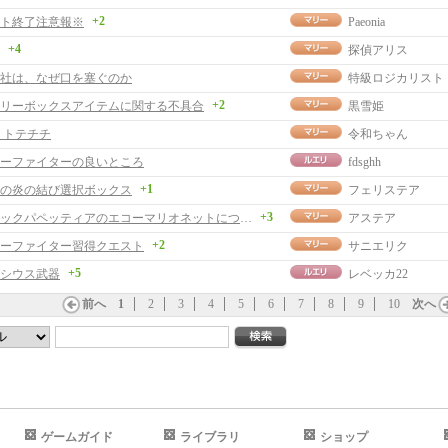
+2
ト終了注意報※
Paeonia
+4
探偵アリス
社は、なぜ口を塞ぐのか
特級ロジカリスト
+2
リーボックスアイテムに関する不具合
黒雪姫
 トテチチ
令和ちゃん
ーファイターの良いところ
fdsghh
+1
の炎の結び選択ボックス
フェリステア
+3
メロディックパペッティアのエコーマリオネットについて
アステア
+2
ーファイター習得クエスト
サニエリク
+5
シウス武器
レベッカ22
前へ
1
2
3
4
5
6
7
8
9
10
次へ
ゲームガイド
ライブラリ
ショップ