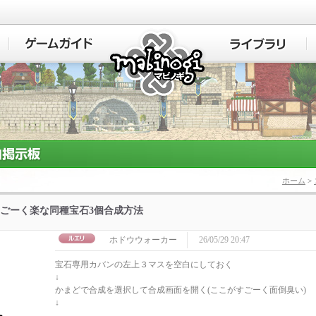
マビノギ
ホーム
>
ごーく楽な同種宝石3個合成方法
ホドウウォーカー
26/05/29 20:47
宝石専用カバンの左上３マスを空白にしておく
↓
かまどで合成を選択して合成画面を開く(ここがすごーく面倒臭い)
↓