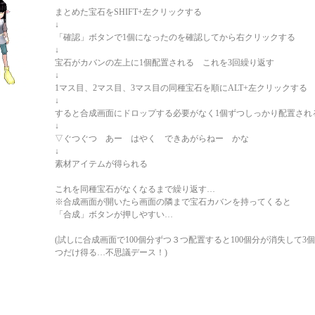
まとめた宝石をSHIFT+左クリックする
↓
「確認」ボタンで1個になったのを確認してから右クリックする
↓
宝石がカバンの左上に1個配置される これを3回繰り返す
↓
1マス目、2マス目、3マス目の同種宝石を順にALT+左クリックする
↓
すると合成画面にドロップする必要がなく1個ずつしっかり配置され
↓
▽ぐつぐつ あー はやく できあがらねー かな
↓
素材アイテムが得られる
これを同種宝石がなくなるまで繰り返す…
※合成画面が開いたら画面の隣まで宝石カバンを持ってくると
「合成」ボタンが押しやすい…
(試しに合成画面で100個分ずつ３つ配置すると100個分が消失して3
つだけ得る…不思議デース！)