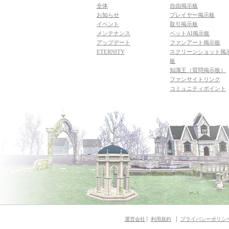
全体
自由掲示板
お知らせ
プレイヤー掲示板
イベント
取引掲示板
メンテナンス
ペットAI掲示板
アップデート
ファンアート掲示板
ETERNITY
スクリーンショット掲
板
知識王（質問掲示板）
ファンサイトリンク
コミュニティポイント
運営会社
利用規約
プライバシーポリシ