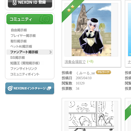
(+8)
演奏会場前で
ナ
投稿者
投
くみーる_tar
投稿日
2005/04/10
投
閲覧数
10329
閲
投票数
34
投