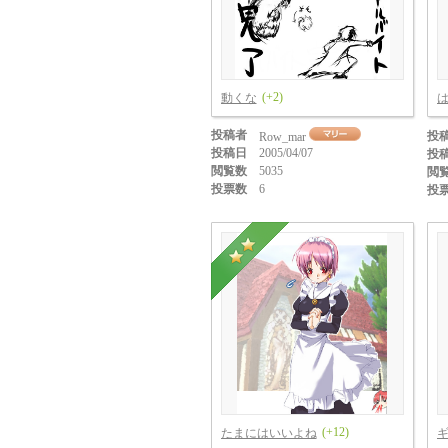
(+2)
動くな
投稿者
投
Row_mar
投稿日
2005/04/07
投
閲覧数
5035
閲
投票数
6
投
(+12)
たまにはいいよね
ギ