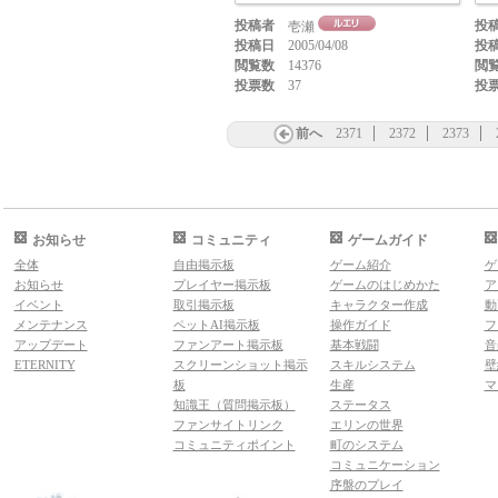
投稿者
投
壱瀬
投稿日
2005/04/08
投
閲覧数
14376
閲
投票数
37
投
前へ
2371
2372
2373
お知らせ
コミュニティ
ゲームガイド
全体
自由掲示板
ゲーム紹介
ゲ
お知らせ
プレイヤー掲示板
ゲームのはじめかた
ア
イベント
取引掲示板
キャラクター作成
動
メンテナンス
ペットAI掲示板
操作ガイド
フ
アップデート
ファンアート掲示板
基本戦闘
音
ETERNITY
スクリーンショット掲示
スキルシステム
壁
板
生産
マ
知識王（質問掲示板）
ステータス
ファンサイトリンク
エリンの世界
コミュニティポイント
町のシステム
コミュニケーション
序盤のプレイ