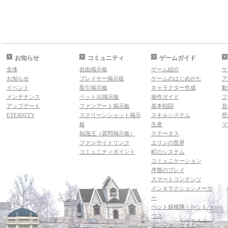
お知らせ
コミュニティ
ゲームガイド
全体
自由掲示板
ゲーム紹介
ゲ
お知らせ
プレイヤー掲示板
ゲームのはじめかた
ア
イベント
取引掲示板
キャラクター作成
動
メンテナンス
ペットAI掲示板
操作ガイド
フ
アップデート
ファンアート掲示板
基本戦闘
音
ETERNITY
スクリーンショット掲示
スキルシステム
壁
板
生産
マ
知識王（質問掲示板）
ステータス
ファンサイトリンク
エリンの世界
コミュニティポイント
町のシステム
コミュニケーション
序盤のプレイ
スマートコンテンツ
インタラクションメーカ
ー
ペット探検隊・ペットハ
ウス
ダンジョンガイド