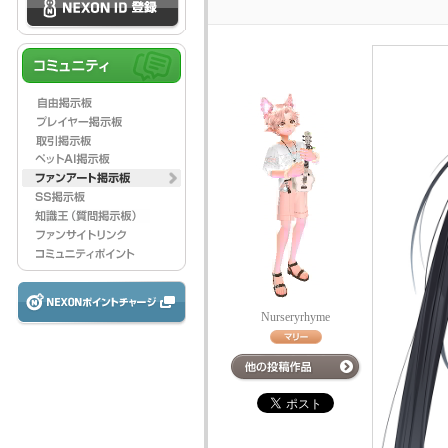
Nurseryrhyme