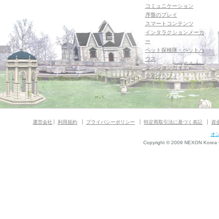
コミュニケーション
序盤のプレイ
スマートコンテンツ
インタラクションメーカ
ー
ペット探検隊・ペットハ
ウス
ダンジョンガイド
マギグラフィ
運営会社
利用規約
プライバシーポリシー
特定商取引法に基づく表記
資
オ
Copyright © 2009 NEXON Korea Co