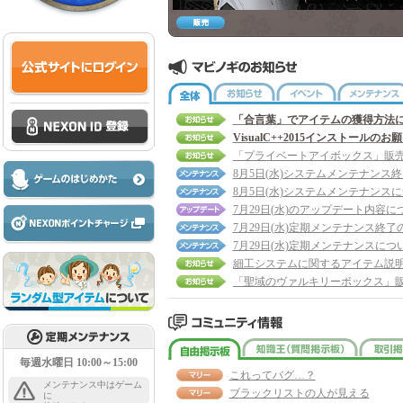
全体
お知らせ
イベント
「合言葉」でアイテムの獲得方法
VisualC++2015インストールのお
8月5日(水)システムメンテナンス
8月5日(水)システムメンテナンス
7月29日(水)のアップデート内容に
7月29日(水)定期メンテナンス終了
7月29日(水)定期メンテナンスにつ
細工システムに関するアイテム説
自由掲示板
知識王
毎週水曜日 10:00～15:00
これってバグ…？
メンテナンス中はゲーム
ブラックリストの人が見える
に