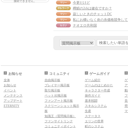
接続できません。
今更だけど
樽鯖の2chは健在ですか？
寂しいときのチャットDC
ナオエロ共和国
お知らせ
コミュニティ
ゲームガイド
全体
自由掲示板
ゲーム紹介
ゲ
お知らせ
プレイヤー掲示板
ゲームのはじめかた
ア
イベント
取引掲示板
キャラクター作成
動
メンテナンス
ペットAI掲示板
操作ガイド
フ
アップデート
ファンアート掲示板
基本戦闘
音
ETERNITY
スクリーンショット掲示
スキルシステム
壁
板
生産
マ
知識王（質問掲示板）
ステータス
ファンサイトリンク
エリンの世界
コミュニティポイント
町のシステム