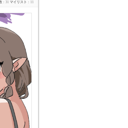
数
：31
マイリスト
：11