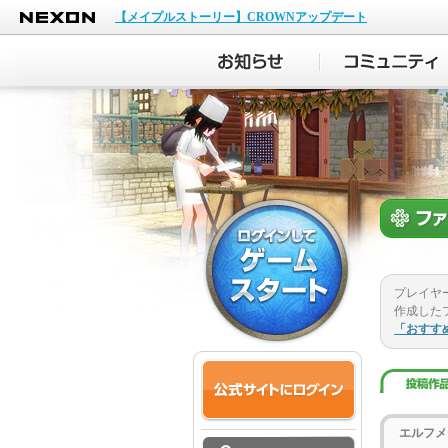
NEXON
【メイプルストーリー】CROWNアップデート
プレイヤ
作成した
「おすす
エルフメ