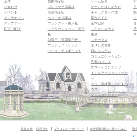
全体
自由掲示板
ゲーム紹介
ゲ
お知らせ
プレイヤー掲示板
ゲームのはじめかた
ア
イベント
取引掲示板
キャラクター作成
動
メンテナンス
ペットAI掲示板
操作ガイド
フ
アップデート
ファンアート掲示板
基本戦闘
音
ETERNITY
スクリーンショット掲示
スキルシステム
壁
板
生産
マ
知識王（質問掲示板）
ステータス
ファンサイトリンク
エリンの世界
コミュニティポイント
町のシステム
コミュニケーション
序盤のプレイ
スマートコンテンツ
インタラクションメーカ
ー
ペット探検隊・ペットハ
ウス
ダンジョンガイド
マギグラフィ
運営会社
利用規約
プライバシーポリシー
特定商取引法に基づく表記
資
オ