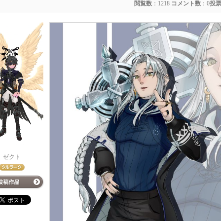
閲覧数
：1218
コメント数
：0
投
ゼクト