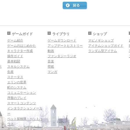
ゲームガイド
ライブラリ
ショップ
ゲーム紹介
ゲームダウンロード
マビノギショップ
ゲームのはじめかた
アップデートヒストリー
アイテムショップガイド
キャラクター作成
動画
ランダム型アイテム
操作ガイド
ファンタジーラジオ
基本戦闘
音楽
示
スキルシステム
壁紙
生産
マンガ
ステータス
エリンの世界
町のシステム
コミュニケーション
序盤のプレイ
スマートコンテンツ
インタラクションメーカ
ー
ペット探検隊・ペットハ
ウス
ダンジョンガイド