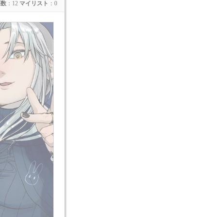
票数
：12
マイリスト
：0