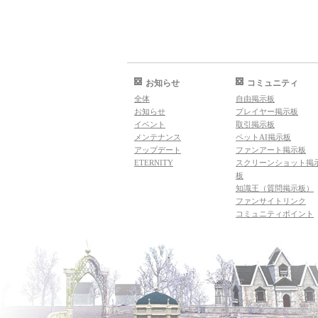
お知らせ
コミュニティ
全体
自由掲示板
お知らせ
プレイヤー掲示板
イベント
取引掲示板
メンテナンス
ペットAI掲示板
アップデート
ファンアート掲示板
ETERNITY
スクリーンショット掲
板
知識王（質問掲示板）
ファンサイトリンク
コミュニティポイント