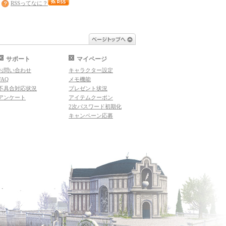
RSSってなに？
ページトップへ
サポート
マイページ
お問い合わせ
キャラクター設定
FAQ
メモ機能
不具合対応状況
プレゼント状況
アンケート
アイテムクーポン
2次パスワード初期化
キャンペーン応募