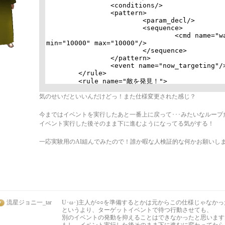
気のせいだといいんだけどっ！また仕様変更された感じ？
今まではイベントを実行したあと一番上に戻って･･･みたいなループ
イベント実行した後そのまま下に進むようになってる気がする！
一応実験用のAI組んでみたので！誰か暇な人検証的な何かお願いし
流星ジョニ一_tar
U･ω･)主人が○○を準備するとかは元からこの仕様じゃなか
というより、ターゲットイベントで待つ行動させても、
別のイベントの発動を抑えることはできなかったと思います