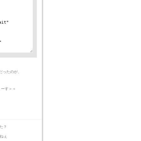
だったのが、
まーす＞＜
った？
ねぇ