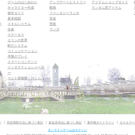
ゲームのはじめかた
アップデートヒストリー
アイテムショップガイド
キャラクター作成
動画
ランダム型アイテム
操作ガイド
ファンタジーラジオ
基本戦闘
音楽
示
スキルシステム
壁紙
生産
マンガ
ステータス
エリンの世界
町のシステム
コミュニケーション
序盤のプレイ
スマートコンテンツ
インタラクションメーカ
ー
ペット探検隊・ペットハ
ウス
ダンジョンガイド
マギグラフィ
ー
特定商取引法に基づく表記
資金決済法に基づく表記
著作権ガイドライン
カスタマー
オンラインゲームはネクソン