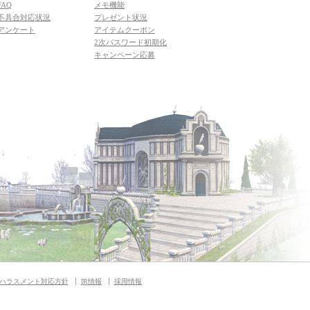
FAQ
メモ機能
不具合対応状況
プレゼント状況
アンケート
アイテムクーポン
2次パスワード初期化
キャンペーン応募
ハラスメント対応方針
IR情報
採用情報