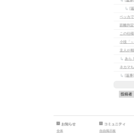
[返事
[
ペッカで
距離判定付
小技「～
主人が相
あら
お知らせ
コミュニティ
全体
自由掲示板