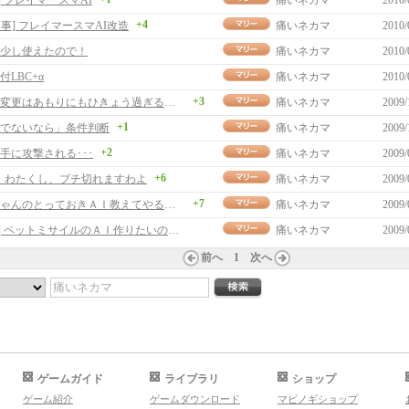
] フレイマースマAI
痛いネカマ
2010/
+4
返事] フレイマースマAI改造
痛いネカマ
2010/
少し使えたので！
痛いネカマ
2010/
LBC+α
痛いネカマ
2010/
+3
この仕様変更はあもりにもひきょう過ぎるでしょう？
痛いネカマ
2009/
+1
でないなら」条件判断
痛いネカマ
2009/
+2
手に攻撃される･･･
痛いネカマ
2009/
+6
！わたくし、ブチ切れますわよ
痛いネカマ
2009/
+7
ネカマちゃんのとっておきＡＩ教えてやるですぅ！
痛いネカマ
2009/
[返事] ペットミサイルのＡＩ作りたいのですが
痛いネカマ
2009/
前へ
1
次へ
ゲームガイド
ライブラリ
ショップ
ゲーム紹介
ゲームダウンロード
マビノギショップ