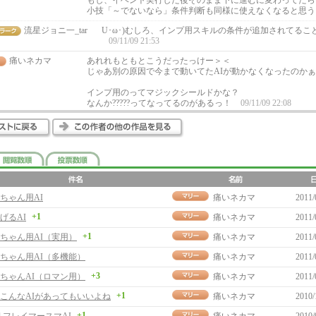
もし、イベント実行した後そのまま下に進むに変わってたら
小技「～でないなら」条件判断も同様に使えなくなると思
流星ジョニ一_tar
U･ω･)むしろ、インプ用スキルの条件が追加されてるこ
09/11/09 21:53
痛いネカマ
あれれもともとこうだったっけー＞＜
じゃあ別の原因で今まで動いてたAIが動かなくなったのかぁ･
インプ用のってマジックシールドかな？
なんか?????ってなってるのがあるっ！
09/11/09 22:08
ちゃん用AI
痛いネカマ
2011/
+1
げるAI
痛いネカマ
2011/
+1
ちゃん用AI（実用）
痛いネカマ
2011/
ちゃん用AI（多機能）
痛いネカマ
2011/
+3
ちゃんAI（ロマン用）
痛いネカマ
2011/
+1
こんなAIがあってもいいよね
痛いネカマ
2010/
+1