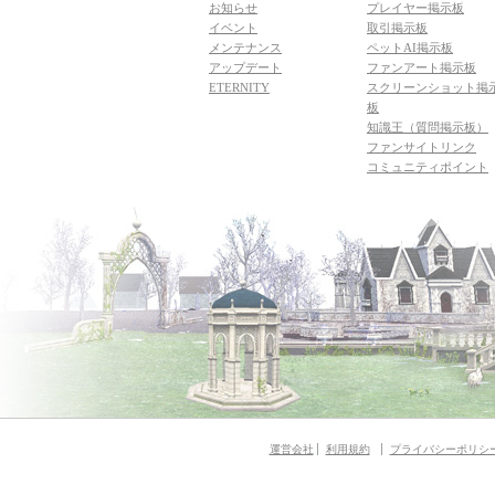
お知らせ
プレイヤー掲示板
イベント
取引掲示板
メンテナンス
ペットAI掲示板
アップデート
ファンアート掲示板
ETERNITY
スクリーンショット掲
板
知識王（質問掲示板）
ファンサイトリンク
コミュニティポイント
運営会社
利用規約
プライバシーポリシ