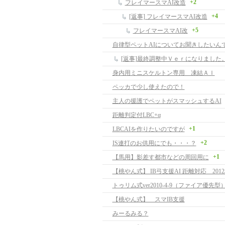
+2
フレイマースマAI改造
+4
[返事] フレイマースマAI改造
+5
フレイマースマAI改
[返事]最終調整中Ｖｅｒになりました
身内用ミニスケルトン専用 凍結ＡＩ
ペッカで少し使えたので！
主人の援護でペットがスマッシュするAI
距離判定付LBC+α
+1
LBCAIを作りたいのですが
+2
IS連打のお供用にでも・・・？
+1
【馬用】影差す都市などの周回用に
トゥリム式ver2010-4-9（ファイア優先型
【桃やん式】 スマIB支援
みーるみる？