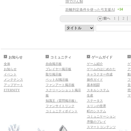
IBでけん制
+14
距離判定条件を使った弓支援AI
前へ
1
2
お知らせ
コミュニティ
ゲームガイド
全体
自由掲示板
ゲーム紹介
ゲ
お知らせ
プレイヤー掲示板
ゲームのはじめかた
ア
イベント
取引掲示板
キャラクター作成
動
メンテナンス
ペットAI掲示板
操作ガイド
フ
アップデート
ファンアート掲示板
基本戦闘
音
ETERNITY
スクリーンショット掲示
スキルシステム
壁
板
生産
マ
知識王（質問掲示板）
ステータス
ファンサイトリンク
エリンの世界
コミュニティポイント
町のシステム
コミュニケーション
序盤のプレイ
スマートコンテンツ