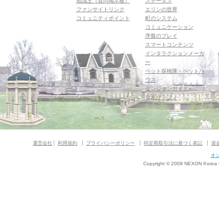
知識王（質問掲示板）
ステータス
ファンサイトリンク
エリンの世界
コミュニティポイント
町のシステム
コミュニケーション
序盤のプレイ
スマートコンテンツ
インタラクションメーカ
ー
ペット探検隊・ペットハ
ウス
ダンジョンガイド
マギグラフィ
運営会社
利用規約
プライバシーポリシー
特定商取引法に基づく表記
資
オ
Copyright © 2009 NEXON Korea Co