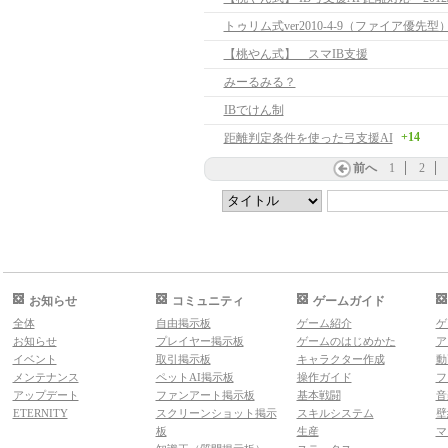
トゥリム式ver2010-4-9（ファイア優先型
【桃やん式】 スマIB支援
みーるみる？
IBでけん制
+14
距離判定条件を使った弓支援AI
前へ
1
2
お知らせ
コミュニティ
ゲームガイド
全体
自由掲示板
ゲーム紹介
ゲ
お知らせ
プレイヤー掲示板
ゲームのはじめかた
ア
イベント
取引掲示板
キャラクター作成
動
メンテナンス
ペットAI掲示板
操作ガイド
フ
アップデート
ファンアート掲示板
基本戦闘
音
ETERNITY
スクリーンショット掲示
スキルシステム
壁
板
生産
マ