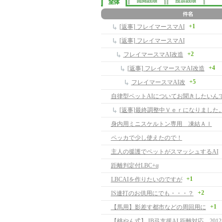
+1
[返事] フレイマースマAI
[返事] フレイマースマAI
+2
フレイマースマAI改造
+4
[返事] フレイマースマAI改造
+5
フレイマースマAI改
[返事]最終調整中Ｖｅｒになりました
身内用ミニスケルトン専用 凍結ＡＩ
ペッカで少し使えたので！
主人の援護でペットがスマッシュするAI
距離判定付LBC+α
+1
LBCAIを作りたいのですが
+2
IS連打のお供用にでも・・・？
+1
【馬用】影差す都市などの周回用に